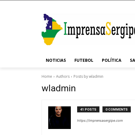
NOTICIAS
FUTEBOL
POLÍTICA
S
Home
Authors
Posts by wladmin
wladmin
41 POSTS
0 COMMENTS
https://imprensasergipe.com