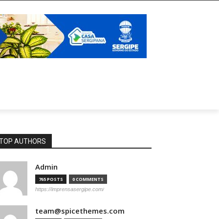
TOP AUTHORS
Admin
765 POSTS
0 COMMENTS
https://imprensasergipe.com/
team@spicethemes.com