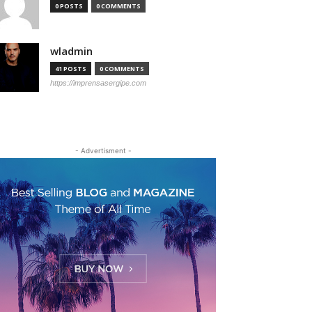
0 POSTS
0 COMMENTS
wladmin
41 POSTS
0 COMMENTS
https://imprensasergipe.com
- Advertisment -