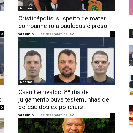
Noticias
Cristinápolis: suspeito de matar
companheiro a pauladas é preso
wladmin
-
9 de dezembro de 2024
0
0
Noticias
Caso Genivaldo: 8º dia de
o
julgamento ouve testemunhas de
defesa dos ex-policiais
0
wladmin
-
3 de dezembro de 2024
0