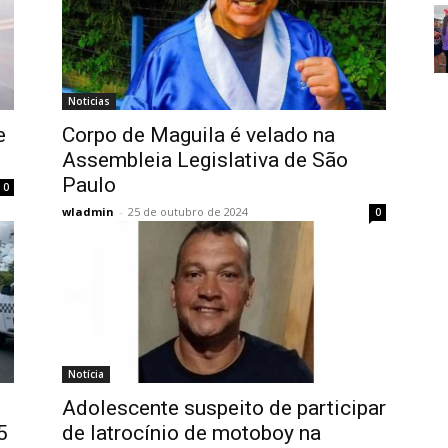
Noticias
e
Corpo de Maguila é velado na
Assembleia Legislativa de São
Paulo
0
wladmin
-
25 de outubro de 2024
0
Notícia
Adolescente suspeito de participar
5
de latrocínio de motoboy na