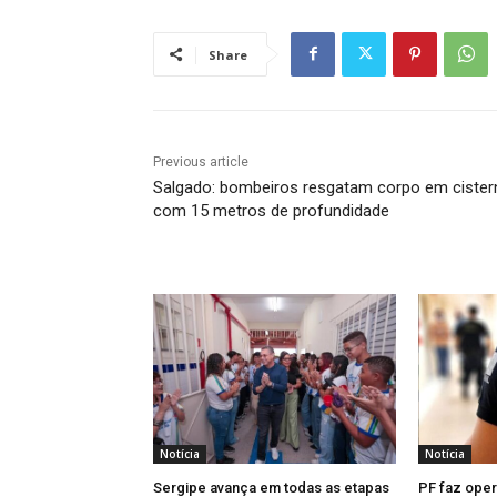
Share
Previous article
Salgado: bombeiros resgatam corpo em cister
com 15 metros de profundidade
Notícia
Notícia
Sergipe avança em todas as etapas
PF faz ope