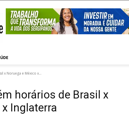
AÚDE
il x Noruega e México x...
m horários de Brasil x
x Inglaterra